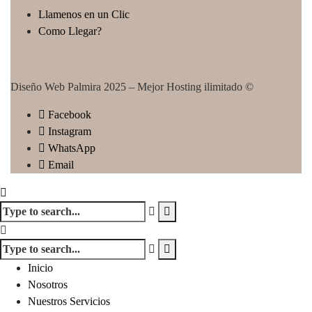
Llamenos en un Clic
Como Llegar?
Diseño Web Palmira 2025
–
Mejor Hosting ilimitado
©
Facebook
Instagram
WhatsApp
Email
Inicio
Nosotros
Nuestros Servicios